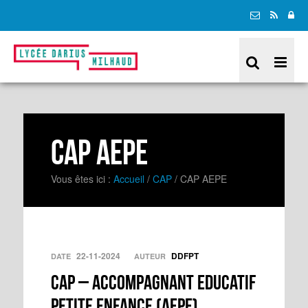
CAP AEPE
Vous êtes ici :
Accueil
/
CAP
/
CAP AEPE
22-11-2024
DDFPT
DATE
AUTEUR
CAP – Accompagnant Educatif
Petite Enfance (AEPE)